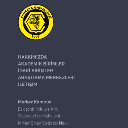
HAKKIMIZDA
AKADEMİK BİRİMLER
İDARİ BİRİMLER
ARAŞTIRMA MERKEZLERİ
İLETİŞİM
Merkez Kampüs
Eskişehir Yolu 29. Km.
Yukarıyurtçu Mahallesi
No:
Mimar Sinan Caddesi
4